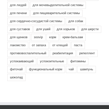
для людей
для мочевыделительной системы
для печени
для пищеварительной системы
для сердечно-сосудистой системы
для собак
для суставов
для ушей
для хорьков
для шерсти
для щенков
зооvip
корм
крем-бальзам
лакомство
от запаха
от клещей
паста
противовоспалительный
реабилитация
репеллент
успокаивающий
успокоительные
фитомины
фиточай
функциональный корм
чай
шампунь
шоколад