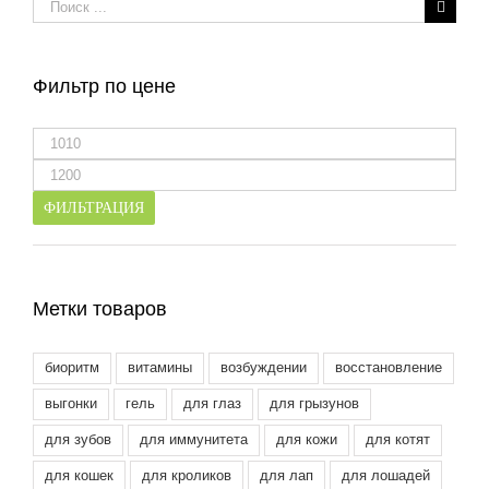
Результат
поиска:
Фильтр по цене
Минимальная
цена
Максимальная
цена
ФИЛЬТРАЦИЯ
Метки товаров
биоритм
витамины
возбуждении
восстановление
выгонки
гель
для глаз
для грызунов
для зубов
для иммунитета
для кожи
для котят
для кошек
для кроликов
для лап
для лошадей