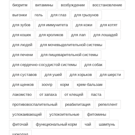
биоритм
витамины
возбуждении
восстановление
выгонки
гель
для глаз
для грызунов
для зубов
для иммунитета
для кожи
для котят
для кошек
для кроликов
для лап
для лошадей
для людей
для мочевыделительной системы
для печени
для пищеварительной системы
для сердечно-сосудистой системы
для собак
для суставов
для ушей
для хорьков
для шерсти
для щенков
зооvip
корм
крем-бальзам
лакомство
от запаха
от клещей
паста
противовоспалительный
реабилитация
репеллент
успокаивающий
успокоительные
фитомины
фиточай
функциональный корм
чай
шампунь
шоколад