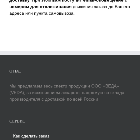
доставку.
При этом
вам поступит email-оповещение с
номером для отслеживания
движения заказа до Вашего
адреса или пункта самовывоза.
О НАС
Мы предлагаем весь спектр продукции ООО «ВЕДА»
(VEDA), за исключением лекарств, напрямую со склада
производителя с доставкой по всей России
СЕРВИС
Как сделать заказ