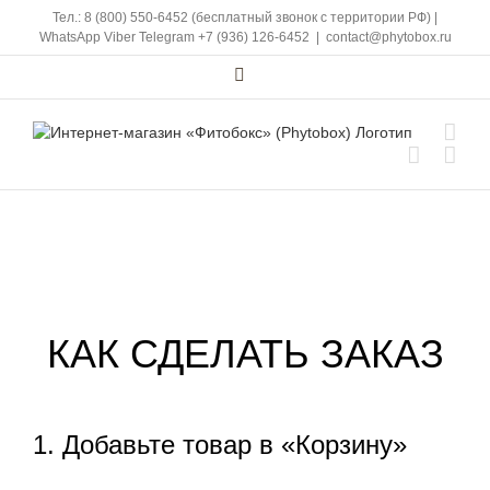
Skip
Тел.: 8 (800) 550-6452 (бесплатный звонок с территории РФ)
|
to
WhatsApp
Viber
Telegram
+7 (936) 126-6452
|
contact@phytobox.ru
content
Vk
КАК СДЕЛАТЬ ЗАКАЗ
1. Добавьте товар в «Корзину»