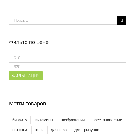
Результат
поиска:
Фильтр по цене
Минимальная
цена
Максимальная
цена
ФИЛЬТРАЦИЯ
Метки товаров
биоритм
витамины
возбуждении
восстановление
выгонки
гель
для глаз
для грызунов