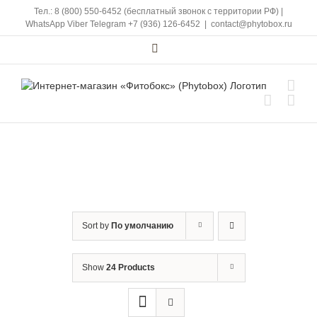
Skip
Тел.: 8 (800) 550-6452 (бесплатный звонок с территории РФ)
|
to
WhatsApp
Viber
Telegram
+7 (936) 126-6452
|
contact@phytobox.ru
content
Vk
Sort by
По умолчанию
Show
24 Products