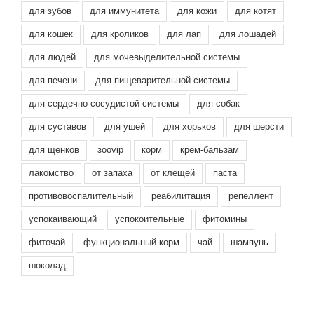
для зубов
для иммунитета
для кожи
для котят
для кошек
для кроликов
для лап
для лошадей
для людей
для мочевыделительной системы
для печени
для пищеварительной системы
для сердечно-сосудистой системы
для собак
для суставов
для ушей
для хорьков
для шерсти
для щенков
зооvip
корм
крем-бальзам
лакомство
от запаха
от клещей
паста
противовоспалительный
реабилитация
репеллент
успокаивающий
успокоительные
фитомины
фиточай
функциональный корм
чай
шампунь
шоколад