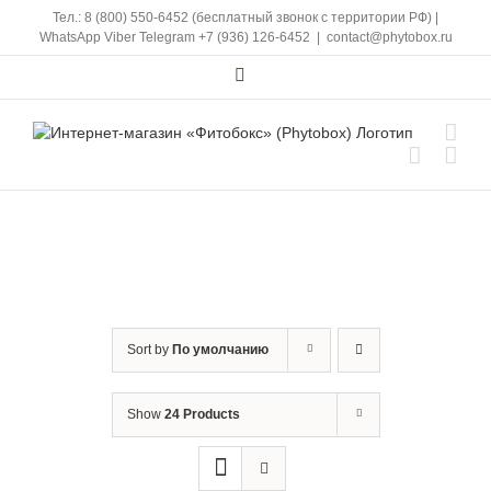
Skip
Тел.: 8 (800) 550-6452 (бесплатный звонок с территории РФ)
|
to
WhatsApp
Viber
Telegram
+7 (936) 126-6452
|
contact@phytobox.ru
content
Vk
Sort by
По умолчанию
Show
24 Products