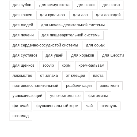
для зубов
для иммунитета
для кожи
для котят
для кошек
для кроликов
для лап
для лошадей
для людей
для мочевыделительной системы
для печени
для пищеварительной системы
для сердечно-сосудистой системы
для собак
для суставов
для ушей
для хорьков
для шерсти
для щенков
зооvip
корм
крем-бальзам
лакомство
от запаха
от клещей
паста
противовоспалительный
реабилитация
репеллент
успокаивающий
успокоительные
фитомины
фиточай
функциональный корм
чай
шампунь
шоколад