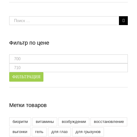
Результат
поиска:
Фильтр по цене
Минимальная
цена
Максимальная
цена
ФИЛЬТРАЦИЯ
Метки товаров
биоритм
витамины
возбуждении
восстановление
выгонки
гель
для глаз
для грызунов