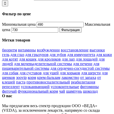
Фильтр по цене
Минимальная цена
Максимальная
цена
Фильтрация
Метки товаров
биоритм
витамины
возбуждении
восстановление
выгонки
гель
для глаз
для грызунов
для зубов
для иммунитета
для кожи
для котят
для кошек
для кроликов
для лап
для лошадей
для
людей
для мочевыделительной системы
для печени
для
пищеварительной системы
для сердечно-сосудистой системы
для собак
для суставов
для ушей
для хорьков
для шерсти
для
щенков
зооvip
корм
крем-бальзам
лакомство
от запаха
от
клещей
паста
противовоспалительный
реабилитация
репеллент
успокаивающий
успокоительные
фитомины
фиточай
функциональный корм
чай
шампунь
шоколад
О нас
Мы предлагаем весь спектр продукции ООО «ВЕДА»
(VEDA), за исключением лекарств, напрямую со склада