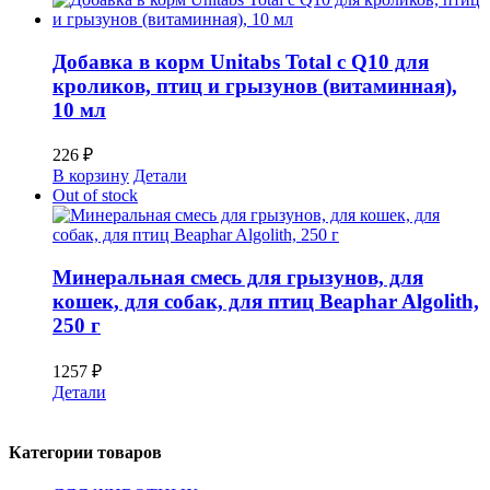
Добавка в корм Unitabs Total с Q10 для
кроликов, птиц и грызунов (витаминная),
10 мл
226
₽
В корзину
Детали
Out of stock
Минеральная смесь для грызунов, для
кошек, для собак, для птиц Beaphar Algolith,
250 г
1257
₽
Детали
Категории товаров