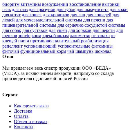
биоритм
витамины
возбуждении
восстановление
выгонки
гель
для глаз
для грызунов
для зубов
для иммунитета
для кожи
для котят
для кошек
для кроликов
для лап
для лошадей
для
людей
для мочевыделительной системы
для печени
для
пищеварительной системы
для сердечно-сосудистой системы
для собак
для суставов
для ушей
для хорьков
для шерсти
для
щенков
зооvip
корм
крем-бальзам
лакомство
от запаха
от
клещей
паста
противовоспалительный
реабилитация
репеллент
успокаивающий
успокоительные
фитомины
фиточай
функциональный корм
чай
шампунь
шоколад
О нас
Мы предлагаем весь спектр продукции ООО «ВЕДА»
(VEDA), за исключением лекарств, напрямую со склада
производителя с доставкой по всей России
Сервис
Как сделать заказ
Доставка
Оплата
Обмен и возврат
Контакты