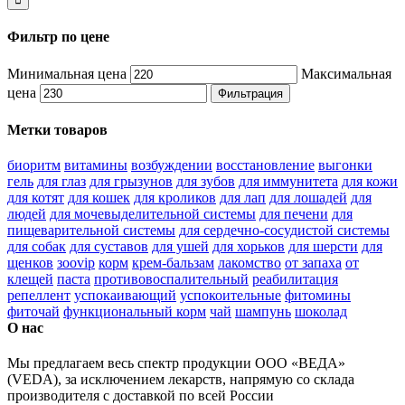
Фильтр по цене
Минимальная цена
Максимальная
цена
Фильтрация
Метки товаров
биоритм
витамины
возбуждении
восстановление
выгонки
гель
для глаз
для грызунов
для зубов
для иммунитета
для кожи
для котят
для кошек
для кроликов
для лап
для лошадей
для
людей
для мочевыделительной системы
для печени
для
пищеварительной системы
для сердечно-сосудистой системы
для собак
для суставов
для ушей
для хорьков
для шерсти
для
щенков
зооvip
корм
крем-бальзам
лакомство
от запаха
от
клещей
паста
противовоспалительный
реабилитация
репеллент
успокаивающий
успокоительные
фитомины
фиточай
функциональный корм
чай
шампунь
шоколад
О нас
Мы предлагаем весь спектр продукции ООО «ВЕДА»
(VEDA), за исключением лекарств, напрямую со склада
производителя с доставкой по всей России