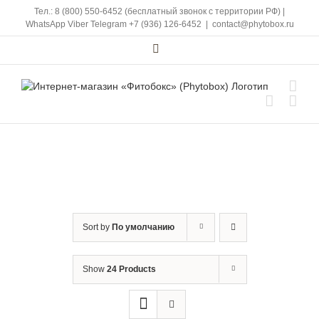
Skip
Тел.: 8 (800) 550-6452 (бесплатный звонок с территории РФ)
|
to
WhatsApp
Viber
Telegram
+7 (936) 126-6452
|
contact@phytobox.ru
content
Vk
Sort by
По умолчанию
Show
24 Products