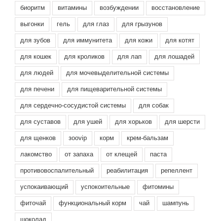
биоритм
витамины
возбуждении
восстановление
выгонки
гель
для глаз
для грызунов
для зубов
для иммунитета
для кожи
для котят
для кошек
для кроликов
для лап
для лошадей
для людей
для мочевыделительной системы
для печени
для пищеварительной системы
для сердечно-сосудистой системы
для собак
для суставов
для ушей
для хорьков
для шерсти
для щенков
зооvip
корм
крем-бальзам
лакомство
от запаха
от клещей
паста
противовоспалительный
реабилитация
репеллент
успокаивающий
успокоительные
фитомины
фиточай
функциональный корм
чай
шампунь
шоколад