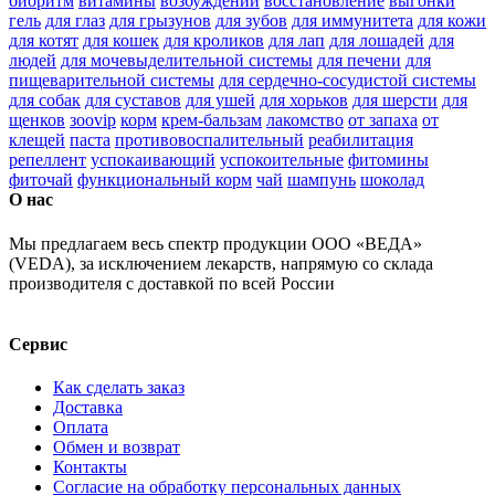
биоритм
витамины
возбуждении
восстановление
выгонки
гель
для глаз
для грызунов
для зубов
для иммунитета
для кожи
для котят
для кошек
для кроликов
для лап
для лошадей
для
людей
для мочевыделительной системы
для печени
для
пищеварительной системы
для сердечно-сосудистой системы
для собак
для суставов
для ушей
для хорьков
для шерсти
для
щенков
зооvip
корм
крем-бальзам
лакомство
от запаха
от
клещей
паста
противовоспалительный
реабилитация
репеллент
успокаивающий
успокоительные
фитомины
фиточай
функциональный корм
чай
шампунь
шоколад
О нас
Мы предлагаем весь спектр продукции ООО «ВЕДА»
(VEDA), за исключением лекарств, напрямую со склада
производителя с доставкой по всей России
Сервис
Как сделать заказ
Доставка
Оплата
Обмен и возврат
Контакты
Согласие на обработку персональных данных