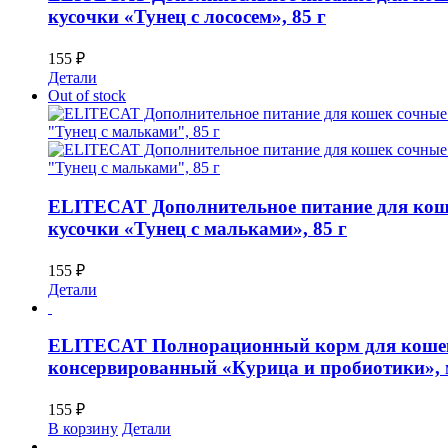
кусочки «Тунец с лососем», 85 г
155
₽
Детали
Out of stock
ELITECAT Дополнительное питание для кош
кусочки «Тунец с мальками», 85 г
155
₽
Детали
ELITECAT Полнорационный корм для коше
консервированный «Курица и пробиотики», м
155
₽
В корзину
Детали