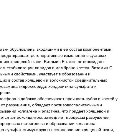
бавки обусловлены входящими в её состав компонентами,
 предотвращает дегенеративные изменения в суставах,
нию хрящевой ткани. Витамин Е также антиоксидант,
тем стабилизации липидов в мембране клеток. Витамин С
ьными свойствами, участвует в образовании и
щих в состав хрящевой и волокнистой соединительных
юкозамина гидрохлорида, хондроитина сульфата и
хрящи.
сфора в добавке обеспечивает прочность зубов и костей у
 от разрушения, обладает противовоспалительными
язывании коллагена и эластина, что придает хрящевой и
ляется антиоксидантом, замедляет процессы разрушения
 процессах остеогенеза и образовании коллагена.
на сульфат стимулируют восстановление хрящевой ткани,