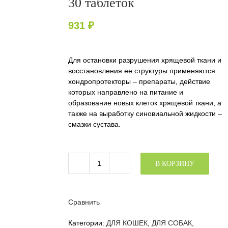
30 таблеток
931
₽
Для остановки разрушения хрящевой ткани и
восстановления ее структуры применяются
хондропротекторы – препараты, действие
которых направлено на питание и
образование новых клеток хрящевой ткани, а
также на выработку синовиальной жидкости –
смазки сустава.
В КОРЗИНУ
Количество
товара
ХондроНео
для
Сравнить
суставов,
30
Категории:
ДЛЯ КОШЕК
,
ДЛЯ СОБАК
,