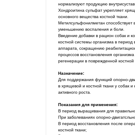
нормализуют продукцию внутрисуставн
Хондроитина сульфат укрепляет хряще
основного вещества костной ткани.
Метилсульфонилметан способствует в
уменьшению воспаления и боли.
Введение добавки в рацион собак и 
костной системы организма в период
аппарата, сокращению реабилитацион
процессов восстановления организма 
регенерации в поврежденной костной 
Назначение:
Для поддержания функций опорно-дви
в хрящевой и костной ткани у собак и
активного роста.
Показания для применения:
В период выращивания для правильно
При заболеваниях опорно-двигатсльно
В период восстановления после опер
костной ткани;