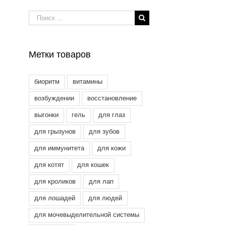
Результат
поиска:
Метки товаров
биоритм
витамины
возбуждении
восстановление
выгонки
гель
для глаз
для грызунов
для зубов
для иммунитета
для кожи
для котят
для кошек
для кроликов
для лап
для лошадей
для людей
для мочевыделительной системы