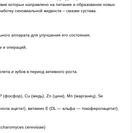
твие которых направлено на питание и образование новых
работку синовиальной жидкости – смазки сустава.
ного аппарата для улучшения его состояния;
м и операций;
ета и зубов в период активного роста.
 (фосфор), Сu (медь), Zn (цинк), Мп (марганец), Se
нола ацетат), витамин Е (DL — альфа — токоферолацетат),
charomyces cerevisiae)