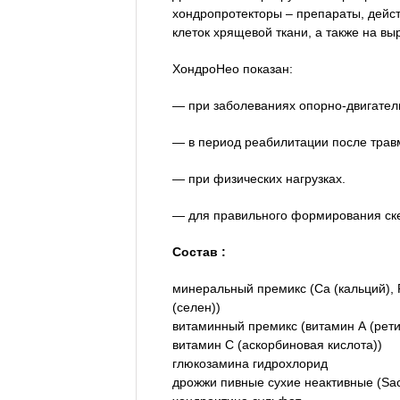
хондропротекторы – препараты, дейс
клеток хрящевой ткани, а также на вы
ХондроНео показан:
— при заболеваниях опорно-двигатель
— в период реабилитации после трав
— при физических нагрузках.
— для правильного формирования скел
Состав :
минеральный премикс (Са (кальций), Р
(селен))
витаминный премикс (витамин А (рети
витамин С (аскорбиновая кислота))
глюкозамина гидрохлорид
дрожжи пивные сухие неактивные (Sac