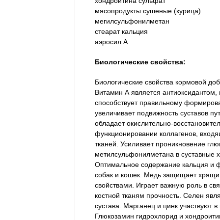
хондроитина сульфат
мясопродукты сушеные (курица)
мегилсульфонилметан
стеарат кальция
аэросил А
Биологические свойства:
Биологические свойства кормовой до
Витамин А является антиоксидантом,
способствует правильному формирова
увеличивает подвижность суставов пу
обладает окислительно-восстановител
функционировании коллагенов, входя
тканей. Усиливает проникновение гл
метилсульфонилметана в суставные 
Оптимальное содержание кальция и фо
собак и кошек. Медь защищает хрящи
свойствами. Играет важную роль в св
костной тканям прочность. Селен яв
сустава. Марганец и цинк участвуют в
Глюкозамин гидрохлорид и хондроити