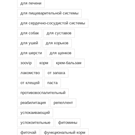
для печени
для пищеварительной системы
для сердечно-сосудистой системы
для собак
для суставов
для ушей
для хорьков
для шерсти
для щенков
зооvip
корм
крем-бальзам
лакомство
от запаха
от клещей
паста
противовоспалительный
реабилитация
репеллент
успокаивающий
успокоительные
фитомины
фиточай
функциональный корм