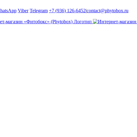
hatsApp
Viber
Telegram
+7 (936) 126-6452
|
contact@phytobox.ru