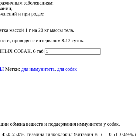
 различным заболеваниям;
ваний;
жнений и при родах;
тка массой 1 г на 20 кг массы тела.
сти, проводят с интервалом 8-12 суток.
НЫХ СОБАК, 6 таб
СЫ
Метки:
для иммунитета
,
для собак
ции обмена веществ и поддержания иммунитета у собак.
45,0-55,0%, тиамина гидрохлорид (витамин B1) — 0,51 -0,69%,