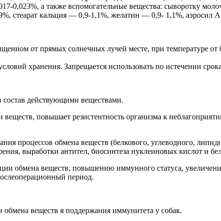
017-0,023%, а также вспомогательные вещества: сыворотку мо
, стеарат кальция — 0,9-1,1%, желатин — 0,9- 1,1%, аэросил А
щенном от прямых солнечных лучей месте, при температуре от 0
словий хранения. Запрещается использовать по истечении срока
 состав действующими веществами.
н веществ, повышает резистентность организма к неблагоприят
ния процессов обмена веществ (белкового, углеводного, липид
ения, выработки антител, биосинтеза нуклеиновых кислот и бел
зации обмена веществ, повышению иммунного статуса, увеличен
послеоперационный период.
 обмена веществ я поддержания иммунитета у собак.