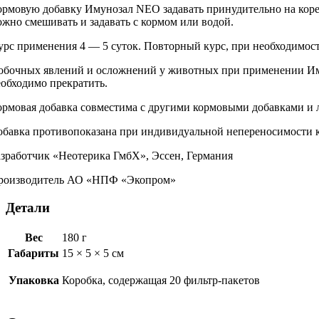
рмовую добавку Имунозал NEO задавать принудительно на корень 
ожно смешивать и задавать с кормом или водой.
pc применения 4 — 5 суток. Повторный курс, при необходимости
обочных явлений и осложнений у животных при применении Иму
еобходимо прекратить.
ормовая добавка совместима с другими кормовыми добавками и 
обавка противопоказана при индивидуальной непереносимости 
азработчик «Неотерика ГмбХ», Эссен, Германия
роизводитель АО «НПФ «Экопром»
Детали
Вес
180 г
Габариты
15 × 5 × 5 см
Упаковка
Коробка, содержащая 20 фильтр-пакетов