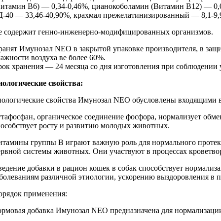
Витамин В6) — 0,34-0,46%, цианокоболамин (Витамин B12) — 0,
-40 — 33,46-40,90%, крахмал прежелатинизированный — 8,1-9,9%
е содержит генно-инженерно-модифицированных организмов.
ранят Имунозал NEO в закрытой упаковке производителя, в защи
ажности воздуха ве более 60%.
рок хранения — 24 месяца со дня изготовления при соблюдении у
иологические свойства:
иологические свойства Имунозал NEO обусловлены входящими в
утафосфан, органическое соединение фосфора, нормализует обме
пособствует росту и развитию молодых животных.
итамины группы В играют важную роль для нормального протека
ервной системы животных. Они участвуют в процессах кроветвор
ведение добавки в рацион кошек в собак способствует нормали
аболеваниям различной этиологии, ускорению выздоровления в 
орядок применения:
ормовая добавка Имунозал NEO предназначена для нормализации