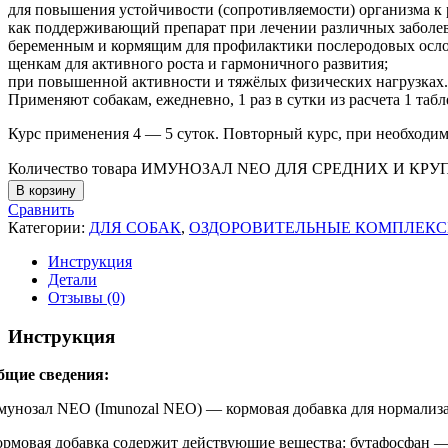
для повышения устойчивости (сопротивляемости) организма к
как поддерживающий препарат при лечении различных заболе
беременным и кормящим для профилактики послеродовых осло
щенкам для активного роста и гармоничного развития;
при повышенной активности и тяжёлых физических нагрузках.
Применяют собакам, ежедневно, 1 раз в сутки из расчета 1 табле
Курс применения 4 — 5 суток. Повторный курс, при необходимо
Количество товара ИМУНОЗАЛ NEO ДЛЯ СРЕДНИХ И КРУП
В корзину
Сравнить
Категории:
ДЛЯ СОБАК
,
ОЗДОРОВИТЕЛЬНЫЕ КОМПЛЕК
Инструкция
Детали
Отзывы (0)
Инструкция
бщие сведения:
мунозал NEO (Imunozal NEO) — кормовая добавка для нормализа
ормовая добавка содержит действующие вещества: бутафосфан — 