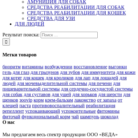
АМУНИЦИЯ ДЛЯ СОБАК
СРЕДСТВА РЕАБИЛИТАЦИИ ДЛЯ СОБАК
СРЕДСТВА РЕАБИЛИТАЦИИ ДЛЯ КОШЕК
СРЕДСТВА ДЛЯ УЗИ
ДЛЯ ЛЮДЕЙ
Результат поиска:
Метки товаров
биоритм
витамины
возбуждении
восстановление
выгонки
гель
для глаз
для грызунов
для зубов
для иммунитета
для кожи
для котят
для кошек
для кроликов
для лап
для лошадей
для
людей
для мочевыделительной системы
для печени
для
пищеварительной системы
для сердечно-сосудистой системы
для собак
для суставов
для ушей
для хорьков
для шерсти
для
щенков
зооvip
корм
крем-бальзам
лакомство
от запаха
от
клещей
паста
противовоспалительный
реабилитация
репеллент
успокаивающий
успокоительные
фитомины
фиточай
функциональный корм
чай
шампунь
шоколад
О нас
Мы предлагаем весь спектр продукции ООО «ВЕДА»