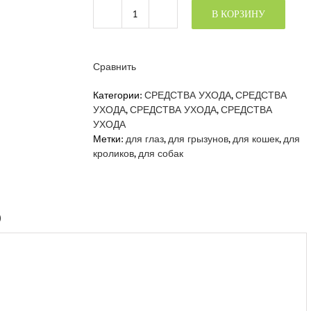
В КОРЗИНУ
Количество
товара
ЛОСЬОН
ДЛЯ
Сравнить
ГЛАЗ
«РОМАШКА»
Категории:
СРЕДСТВА УХОДА
,
СРЕДСТВА
УХОДА
,
СРЕДСТВА УХОДА
,
СРЕДСТВА
УХОДА
Метки:
для глаз
,
для грызунов
,
для кошек
,
для
кроликов
,
для собак
)