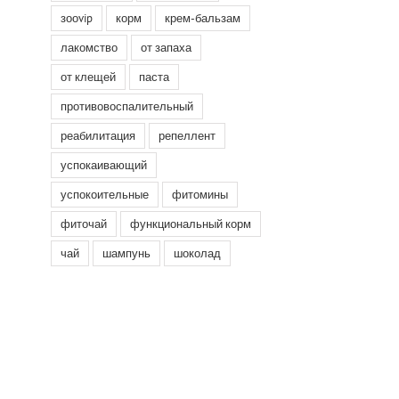
зооvip
корм
крем-бальзам
лакомство
от запаха
от клещей
паста
противовоспалительный
реабилитация
репеллент
успокаивающий
успокоительные
фитомины
фиточай
функциональный корм
чай
шампунь
шоколад