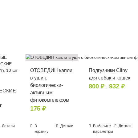
ОТОВЕДИН капли
Подгузники Cliny
в уши с
для собак и кошек
Диапа
биологически-
800
₽
932
₽
–
ЕСКИЕ
цен:
активным
800 ₽
фитокомплексом
–
т
175
₽
932 ₽
Этот
Детали
В
Детали
Выберите
Детали
корзину
параметры
товар