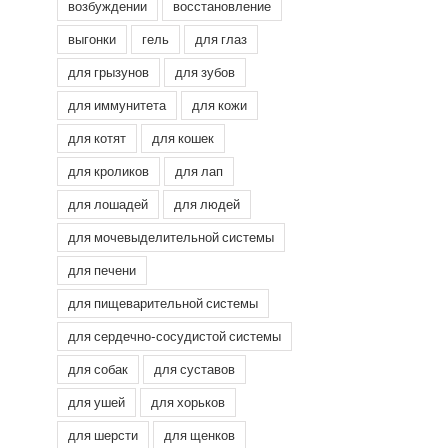
возбуждении
восстановление
выгонки
гель
для глаз
для грызунов
для зубов
для иммунитета
для кожи
для котят
для кошек
для кроликов
для лап
для лошадей
для людей
для мочевыделительной системы
для печени
для пищеварительной системы
для сердечно-сосудистой системы
для собак
для суставов
для ушей
для хорьков
для шерсти
для щенков