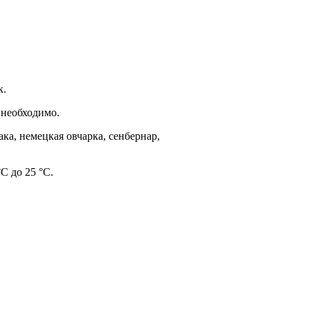
к.
 необходимо.
ака, немецкая овчарка, сенбернар,
С до 25 °С.