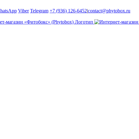
hatsApp
Viber
Telegram
+7 (936) 126-6452
|
contact@phytobox.ru