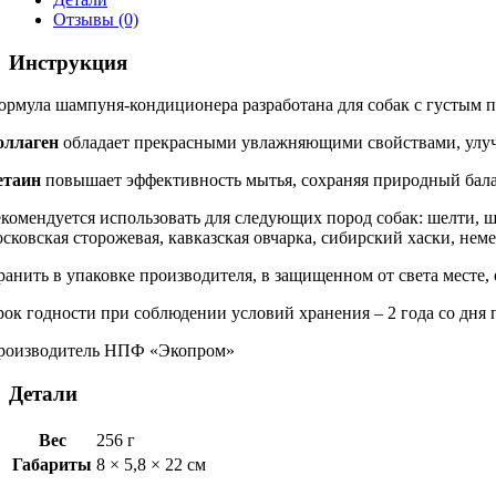
Отзывы (0)
Инструкция
ормула шампуня-кондиционера разработана для собак с густым п
оллаген
обладает прекрасными увлажняющими свойствами, улучша
етаин
повышает эффективность мытья, сохраняя природный баланс
комендуется использовать для следующих пород собак: шелти, ши-
сковская сторожевая, кавказская овчарка, сибирский хаски, не
анить в упаковке производителя, в защищенном от света месте, 
ок годности при соблюдении условий хранения – 2 года со дня 
роизводитель НПФ «Экопром»
Детали
Вес
256 г
Габариты
8 × 5,8 × 22 см