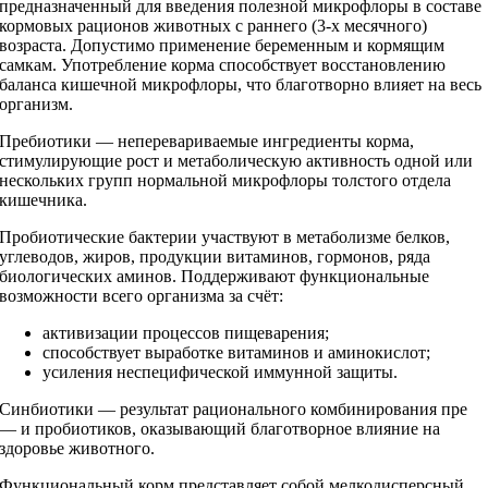
предназначенный для введения полезной микрофлоры в составе
кормовых рационов животных с раннего (3-х месячного)
возраста. Допустимо применение беременным и кормящим
самкам. Употребление корма способствует восстановлению
баланса кишечной микрофлоры, что благотворно влияет на весь
организм.
Пребиотики — неперевариваемые ингредиенты корма,
стимулирующие рост и метаболическую активность одной или
нескольких групп нормальной микрофлоры толстого отдела
кишечника.
Пробиотические бактерии участвуют в метаболизме белков,
углеводов, жиров, продукции витаминов, гормонов, ряда
биологических аминов. Поддерживают функциональные
возможности всего организма за счёт:
активизации процессов пищеварения;
способствует выработке витаминов и аминокислот;
усиления неспецифической иммунной защиты.
Синбиотики — результат рационального комбинирования пре
— и пробиотиков, оказывающий благотворное влияние на
здоровье животного.
Функциональный корм представляет собой мелкодисперсный,