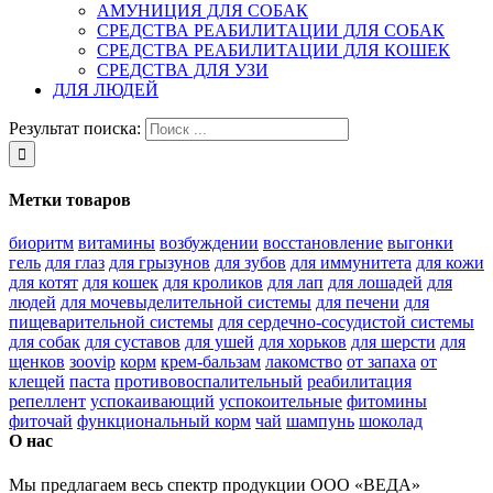
АМУНИЦИЯ ДЛЯ СОБАК
СРЕДСТВА РЕАБИЛИТАЦИИ ДЛЯ СОБАК
СРЕДСТВА РЕАБИЛИТАЦИИ ДЛЯ КОШЕК
СРЕДСТВА ДЛЯ УЗИ
ДЛЯ ЛЮДЕЙ
Результат поиска:
Метки товаров
биоритм
витамины
возбуждении
восстановление
выгонки
гель
для глаз
для грызунов
для зубов
для иммунитета
для кожи
для котят
для кошек
для кроликов
для лап
для лошадей
для
людей
для мочевыделительной системы
для печени
для
пищеварительной системы
для сердечно-сосудистой системы
для собак
для суставов
для ушей
для хорьков
для шерсти
для
щенков
зооvip
корм
крем-бальзам
лакомство
от запаха
от
клещей
паста
противовоспалительный
реабилитация
репеллент
успокаивающий
успокоительные
фитомины
фиточай
функциональный корм
чай
шампунь
шоколад
О нас
Мы предлагаем весь спектр продукции ООО «ВЕДА»