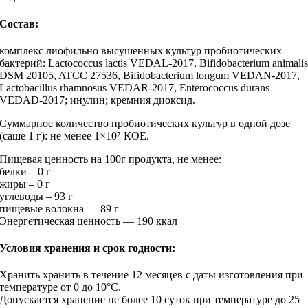
Состав:
комплекс лиофильно высушенных культур пробиотических
бактерий: Lactococcus lactis VEDAL-2017, Bifidobacterium animali
DSM 20105, ATCC 27536, Bifidobacterium longum VEDAN-2017,
Lactobacillus rhamnosus VEDAR-2017, Enterococcus durans
VEDAD-2017; инулин; кремния диоксид.
Суммарное количество пробиотических культур в одной дозе
(саше 1 г): не менее 1×10⁷ КОЕ.
Пищевая ценность на 100г продукта, не менее:
белки – 0 г
жиры – 0 г
углеводы – 93 г
пищевые волокна — 89 г
Энергетическая ценность — 190 ккал
Условия хранения и срок годности:
Хранить хранить в течение 12 месяцев с даты изготовления при
температуре от 0 до 10°С.
Допускается хранение не более 10 суток при температуре до 25