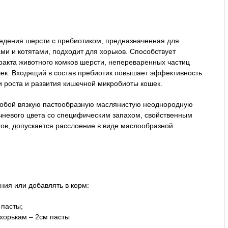
дения шерсти с пребиотиком, предназначенная для
ми и котятами, подходит для хорьков. Способствует
ракта животного комков шерсти, непереваренных частиц
ек. Входящий в состав пребиотик повышает эффективность
и роста и развития кишечной микробиоты кошек.
собой вязкую пастообразную маслянистую неоднородную
чневого цвета со специфическим запахом, свойственным
ов, допускается расслоение в виде маслообразной
ния или добавлять в корм:
 пасты;
 хорькам – 2см пасты