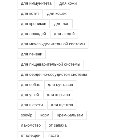
для иммунитета
для кожи
для котят
для кошек
для кроликов
для лап
для лошадей
для людей
для мочевыделительной системы
для печени
для пищеварительной системы
для сердечно-сосудистой системы
для собак
для суставов
для ушей
для хорьков
для шерсти
для щенков
зооvip
корм
крем-бальзам
лакомство
от запаха
от клещей
паста