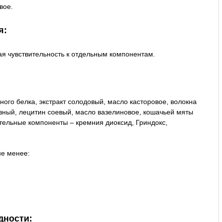
вое.
я:
 чувствительность к отдельным компонентам.
ного белка, экстракт солодовый, масло касторовое, волокна
зный, лецитин соевый, масло вазелиновое, кошачьей мяты
гательные компоненты – кремния диоксид, Гриндокс,
не менее:
дности: