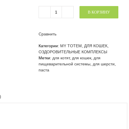
В КОРЗИНУ
Количество
товара
MY
TOTEM
Сравнить
MALT
PLUS
Категории:
MY TOTEM
,
ДЛЯ КОШЕК
,
паста
ОЗДОРОВИТЕЛЬНЫЕ КОМПЛЕКСЫ
для
Метки:
для котят
,
для кошек
,
для
выведения
пищеварительной системы
,
для шерсти
,
шерсти
паста
с
пребиотиком
для
кошек,
)
75
мл