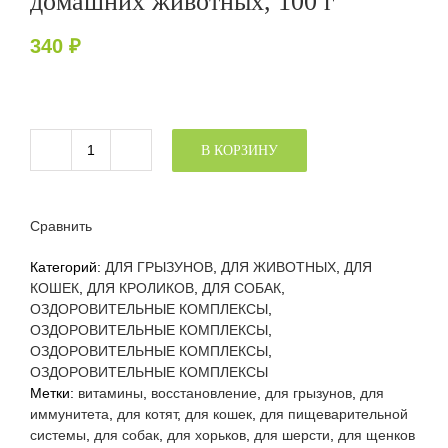
домашних животных, 100 г
340
₽
В КОРЗИНУ
Количество
товара
ЦАМАКС
кормовая
Сравнить
добавка
для
Категорий:
ДЛЯ ГРЫЗУНОВ
,
ДЛЯ ЖИВОТНЫХ
,
ДЛЯ
домашних
КОШЕК
,
ДЛЯ КРОЛИКОВ
,
ДЛЯ СОБАК
,
животных,
ОЗДОРОВИТЕЛЬНЫЕ КОМПЛЕКСЫ
,
100
ОЗДОРОВИТЕЛЬНЫЕ КОМПЛЕКСЫ
,
г
ОЗДОРОВИТЕЛЬНЫЕ КОМПЛЕКСЫ
,
ОЗДОРОВИТЕЛЬНЫЕ КОМПЛЕКСЫ
Метки:
витамины
,
восстановление
,
для грызунов
,
для
иммунитета
,
для котят
,
для кошек
,
для пищеварительной
системы
,
для собак
,
для хорьков
,
для шерсти
,
для щенков