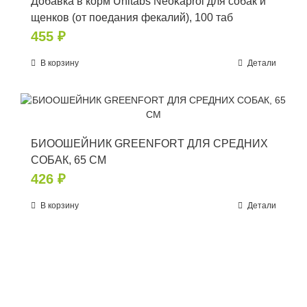
Добавка в корм Unitabs Neokaprol для собак и
щенков (от поедания фекалий), 100 таб
455
₽
В корзину
Детали
БИООШЕЙНИК GREENFORT ДЛЯ СРЕДНИХ
СОБАК, 65 СМ
426
₽
В корзину
Детали