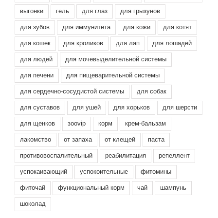
выгонки
гель
для глаз
для грызунов
для зубов
для иммунитета
для кожи
для котят
для кошек
для кроликов
для лап
для лошадей
для людей
для мочевыделительной системы
для печени
для пищеварительной системы
для сердечно-сосудистой системы
для собак
для суставов
для ушей
для хорьков
для шерсти
для щенков
зооvip
корм
крем-бальзам
лакомство
от запаха
от клещей
паста
противовоспалительный
реабилитация
репеллент
успокаивающий
успокоительные
фитомины
фиточай
функциональный корм
чай
шампунь
шоколад