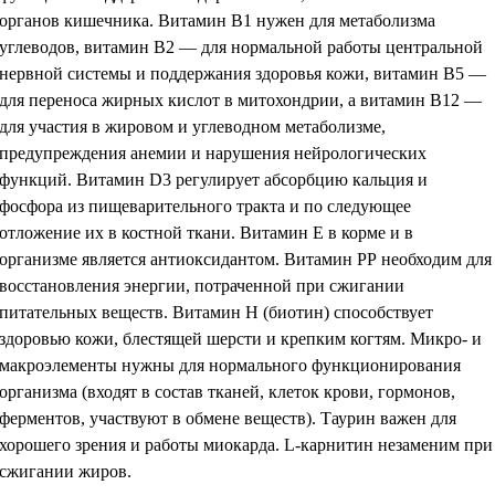
органов кишечника. Витамин В1 нужен для метаболизма
углеводов, витамин В2 — для нормальной работы центральной
нервной системы и поддержания здоровья кожи, витамин B5 —
для переноса жирных кислот в митохондрии, а витамин В12 —
для участия в жировом и углеводном метаболизме,
предупреждения анемии и нарушения нейрологических
функций. Витамин D3 регулирует абсорбцию кальция и
фосфора из пищеварительного тракта и по следующее
отложение их в костной ткани. Витамин Е в корме и в
организме является антиоксидантом. Витамин РР необходим для
восстановления энергии, потраченной при сжигании
питательных веществ. Витамин Н (биотин) способствует
здоровью кожи, блестящей шерсти и крепким когтям. Микро- и
макроэлементы нужны для нормального функционирования
организма (входят в состав тканей, клеток крови, гормонов,
ферментов, участвуют в обмене веществ). Таурин важен для
хорошего зрения и работы миокарда. L-карнитин незаменим при
сжигании жиров.