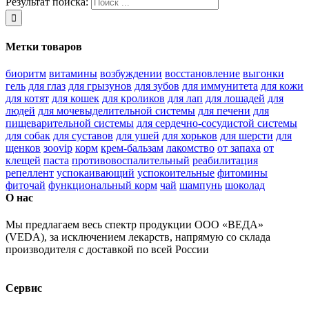
Результат поиска:
Метки товаров
биоритм
витамины
возбуждении
восстановление
выгонки
гель
для глаз
для грызунов
для зубов
для иммунитета
для кожи
для котят
для кошек
для кроликов
для лап
для лошадей
для
людей
для мочевыделительной системы
для печени
для
пищеварительной системы
для сердечно-сосудистой системы
для собак
для суставов
для ушей
для хорьков
для шерсти
для
щенков
зооvip
корм
крем-бальзам
лакомство
от запаха
от
клещей
паста
противовоспалительный
реабилитация
репеллент
успокаивающий
успокоительные
фитомины
фиточай
функциональный корм
чай
шампунь
шоколад
О нас
Мы предлагаем весь спектр продукции ООО «ВЕДА»
(VEDA), за исключением лекарств, напрямую со склада
производителя с доставкой по всей России
Сервис