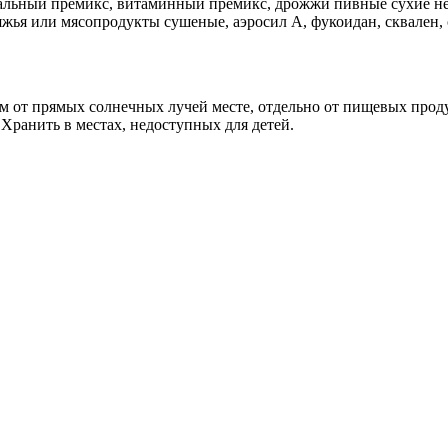
альный премикс, витаминный премикс, дрожжи пивные сухие н
яжья или мясопродукты сушеные, аэросил А, фукоидан, сквален, 
м от прямых солнечных лучей месте, отдельно от пищевых проду
 Хранить в местах, недоступных для детей.