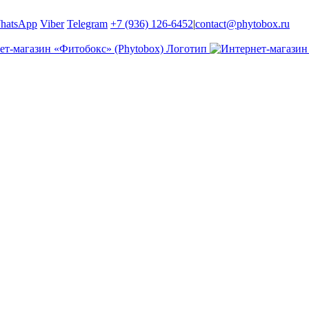
hatsApp
Viber
Telegram
+7 (936) 126-6452
|
contact@phytobox.ru