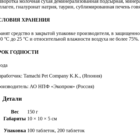
воротка молочная сухая деминерализованная подсырная, минер
ллаген, гиалуронат натрия, таурин, сублимированная печень гов
СЛОВИЯ ХРАНЕНИЯ
анят средство в закрытой упаковке производителя, в защищенно
 0 °C до 25 °C и относительной влажности воздуха не более 75%.
РОК ГОДНОСТИ
года
зработчик: Tamaсhi Pet Company K.K., (Япония)
оизводитель: АО НПФ «Экопром» (Россия)
Детали
Вес
150 г
Габариты
10 × 10 × 5 см
Упаковка
100 таблеток, 200 таблеток