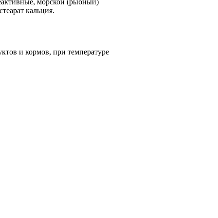
еактивные, морской (рыбный)
стеарат кальция.
ктов и кормов, при температуре