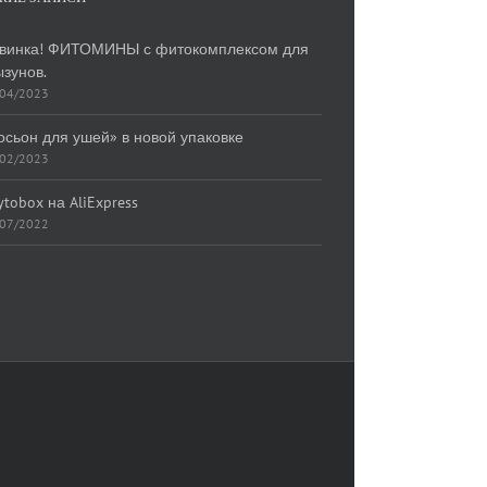
винка! ФИТОМИНЫ с фитокомплексом для
ызунов.
/04/2023
осьон для ушей» в новой упаковке
/02/2023
ytobox на AliExpress
/07/2022