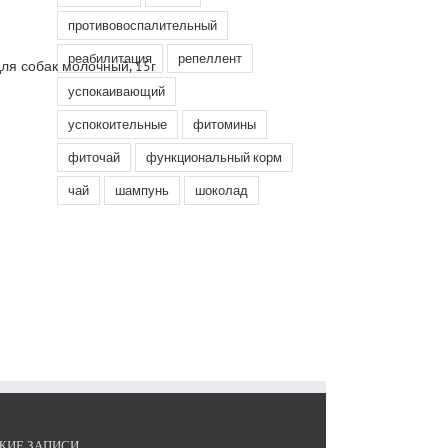
противовоспалительный
реабилитация
репеллент
успокаивающий
успокоительные
фитомины
фиточай
функциональный корм
чай
шампунь
шоколад
ЖИЕ ЗАПИСИ