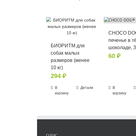
CHOCO DO
печенье в 
БИОРИТМ для
шоколаде, 3
собак малых
60
₽
размеров (менее
10 кг)
294
₽
В
Детали
В
корзину
корзину
О НАС