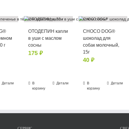
G®
ОТОДЕПИН капли
CHOCO DOG®
тёмном
в уши с маслом
шоколад для
0 г
сосны
собак молочный,
15г
175
₽
40
₽
Детали
В
Детали
В
Детали
корзину
корзину
СЕРВИС
СВЕ