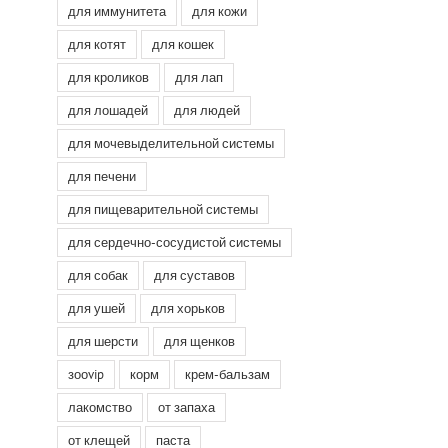
для иммунитета
для кожи
для котят
для кошек
для кроликов
для лап
для лошадей
для людей
для мочевыделительной системы
для печени
для пищеварительной системы
для сердечно-сосудистой системы
для собак
для суставов
для ушей
для хорьков
для шерсти
для щенков
зооvip
корм
крем-бальзам
лакомство
от запаха
от клещей
паста