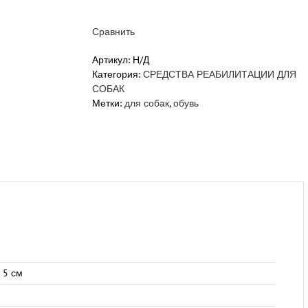
«ЗДОРОВАЯ
ЛАПКА»
Сравнить
сапоги
для
Артикул:
Н/Д
собак
Категория:
СРЕДСТВА РЕАБИЛИТАЦИИ ДЛЯ
крупных
СОБАК
пород
Метки:
для собак
,
обувь
-
передняя
пара
× 5 см