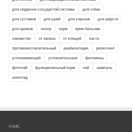
для сердечно-сосудистой системы
для собак
для суставов
для ушей
для хорьков
для шерсти
для щенков
зооvip
корм
крем-бальзам
лакомство
от запаха
от клещей
паста
противовоспалительный
реабилитация
репеллент
успокаивающий
успокоительные
фитомины
фиточай
функциональный корм
чай
шампунь
шоколад
О НАС