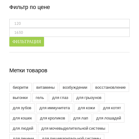
Фильтр по цене
Минимальная
цена
Максимальная
цена
ФИЛЬТРАЦИЯ
Метки товаров
биоритм
витамины
возбуждении
восстановление
выгонки
гель
для глаз
для грызунов
для зубов
для иммунитета
для кожи
для котят
для кошек
для кроликов
для лап
для лошадей
для людей
для мочевыделительной системы
для печени
для пищеварительной системы