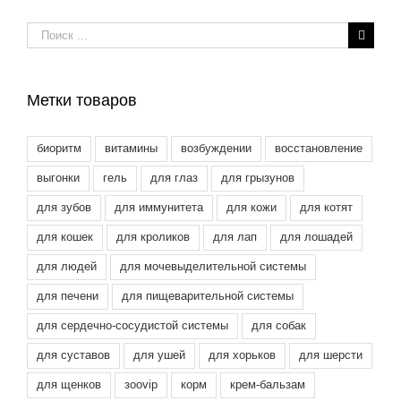
Результат
поиска:
Метки товаров
биоритм
витамины
возбуждении
восстановление
выгонки
гель
для глаз
для грызунов
для зубов
для иммунитета
для кожи
для котят
для кошек
для кроликов
для лап
для лошадей
для людей
для мочевыделительной системы
для печени
для пищеварительной системы
для сердечно-сосудистой системы
для собак
для суставов
для ушей
для хорьков
для шерсти
для щенков
зооvip
корм
крем-бальзам