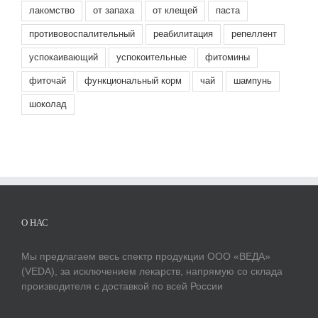
лакомство
от запаха
от клещей
паста
противовоспалительный
реабилитация
репеллент
успокаивающий
успокоительные
фитомины
фиточай
функциональный корм
чай
шампунь
шоколад
О НАС
Мы предлагаем весь спектр продукции ООО «ВЕДА»
(VEDA), за исключением лекарств, напрямую со склада
производителя с доставкой по всей России