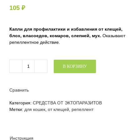
105
₽
Капли для профилактики и избавления от клещей,
блох, власоедов, комаров, слепней, мух.
Оказывают
репеллентное действие.
В КОРЗИНУ
Количество
товара
Капли
Биовакс
Сравнить
репеллентные
для
Категория:
СРЕДСТВА ОТ ЭКТОПАРАЗИТОВ
щенков,
Метки:
для кошек
,
от клещей
,
репеллент
2
пипетки
в
упаковке
Инструкция