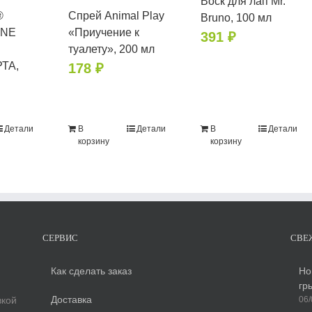
Воск для лап Mr.
®
Спрей Animal Play
Bruno, 100 мл
INE
«Приучение к
391
₽
туалету», 200 мл
ТА,
178
₽
Детали
В
Детали
В
Детали
корзину
корзину
СЕРВИС
СВЕ
Как сделать заказ
Но
гр
Доставка
вкой
06/