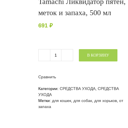
Tamachi Ликвидатор пятен,
меток и запаха, 500 мл
691
₽
В КОРЗИНУ
Количество
товара
Спрей
для
Сравнить
кошек
и
Категории:
СРЕДСТВА УХОДА
,
СРЕДСТВА
собак
УХОДА
Tamachi
Метки:
для кошек
,
для собак
,
для хорьков
,
от
Ликвидатор
запаха
пятен,
меток
и