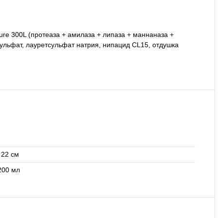
ure 300L (протеаза + амилаза + липаза + маннаназа +
ульфат, лауретсульфат натрия, нипацид CL15, отдушка
× 22 см
200 мл