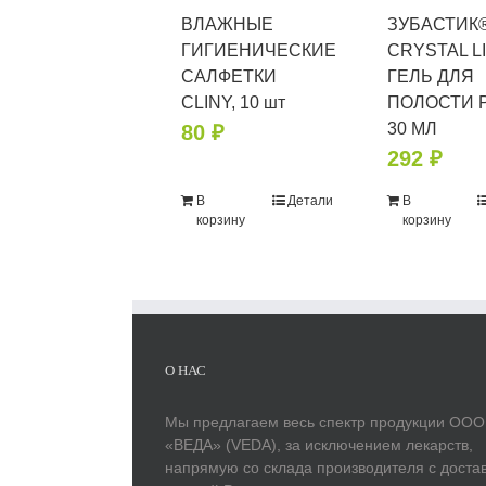
ВЛАЖНЫЕ
ЗУБАСТИК
ГИГИЕНИЧЕСКИЕ
CRYSTAL L
САЛФЕТКИ
ГЕЛЬ ДЛЯ
CLINY, 10 шт
ПОЛОСТИ Р
30 МЛ
80
₽
292
₽
В
Детали
В
корзину
корзину
О НАС
Мы предлагаем весь спектр продукции ООО
«ВЕДА» (VEDA), за исключением лекарств,
напрямую со склада производителя с доста