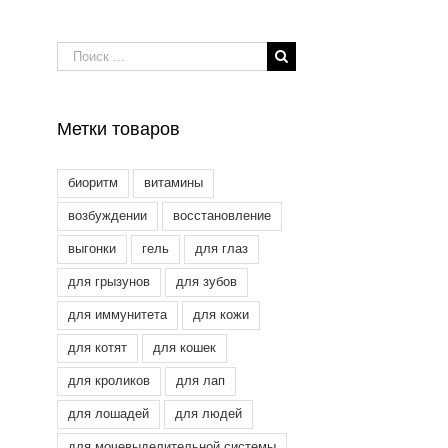
Результат
поиска:
Метки товаров
биоритм
витамины
возбуждении
восстановление
выгонки
гель
для глаз
для грызунов
для зубов
для иммунитета
для кожи
для котят
для кошек
для кроликов
для лап
для лошадей
для людей
для мочевыделительной системы