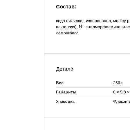
Состав:
вода питьевая, изопропанол, мedley р
пектиназа), N – этилморфолмина этос
лемонграсс
Детали
Вес
256 г
Габариты
8 × 5,8 
Упаковка
Флакон 