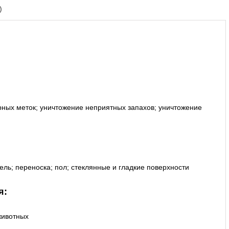
запаха,
)
500
мл
ных меток; уничтожение неприятных запахов; уничтожение
бель; переноска; пол; стеклянные и гладкие поверхности
я:
животных