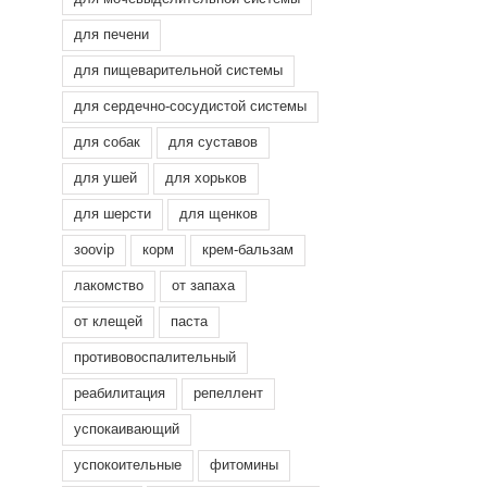
для печени
для пищеварительной системы
для сердечно-сосудистой системы
для собак
для суставов
для ушей
для хорьков
для шерсти
для щенков
зооvip
корм
крем-бальзам
лакомство
от запаха
от клещей
паста
противовоспалительный
реабилитация
репеллент
успокаивающий
успокоительные
фитомины