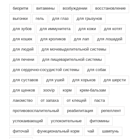
биоритм
витамины
возбуждении
восстановление
выгонки
гель
для глаз
для грызунов
для зубов
для иммунитета
для кожи
для котят
для кошек
для кроликов
для лап
для лошадей
для людей
для мочевыделительной системы
для печени
для пищеварительной системы
для сердечно-сосудистой системы
для собак
для суставов
для ушей
для хорьков
для шерсти
для щенков
зооvip
корм
крем-бальзам
лакомство
от запаха
от клещей
паста
противовоспалительный
реабилитация
репеллент
успокаивающий
успокоительные
фитомины
фиточай
функциональный корм
чай
шампунь