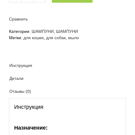
товара
Жидкое
мыло
Сравнить
для
собак
Категории:
ШАМПУНИ
,
ШАМПУНИ
и
Метки:
для кошек
,
для собак
,
мыло
кошек
Cliny
Чистые
лапки,
Инструкция
200
мл
Детали
Отзывы (0)
Инструкция
Назначение: