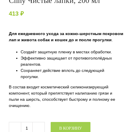
Cliny Чистые лапки, 200 мл
413
₽
Для ежедневного ухода за кожно-шерстным покровом
лап и живота собак и кошек до и после прогулки
.
Создаёт защитную пленку в местах обработки.
Эффективно защищает от противогололёдных
реагентов.
Сохраняет действие вплоть до следующей
прогулки.
В состав входит косметический силиконизирующий
компонент, который препятствует налипанию грязи и
пыли на шерсть, способствует быстрому и полному ее
очищению.
В КОРЗИНУ
Количество