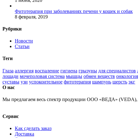
1 июня, 2020
Фитотерапия при заболеваниях печени у кошек и собак
8 февраля, 2019
Рубрики
Новости
Статьи
Теги
Глаза
аллергия
воспаление
гигиена
грызуны
для специалистов
лошади
мочеполовая система
мышцы
обмен веществ
онкология
суставы
узи
успокоительное
фитотерапия
шампунь
шерсть
экг
О нас
Мы предлагаем весь спектр продукции ООО «ВЕДА» (VEDA), за
Сервис
Как сделать заказ
Доставка