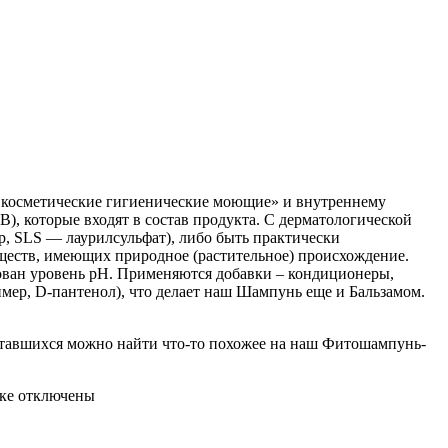
 косметические гигиенические моющие» и внутреннему
), которые входят в состав продукта. С дерматологической
р, SLS — лаурилсульфат), либо быть практически
еств, имеющих природное (растительное) происхождение.
рован уровень pH. Применяются добавки – кондиционеры,
ер, D-пантенол), что делает наш Шампунь еще и Бальзамом.
оставшихся можно найти что-то похожее на наш Фитошампунь-
ке
отключены