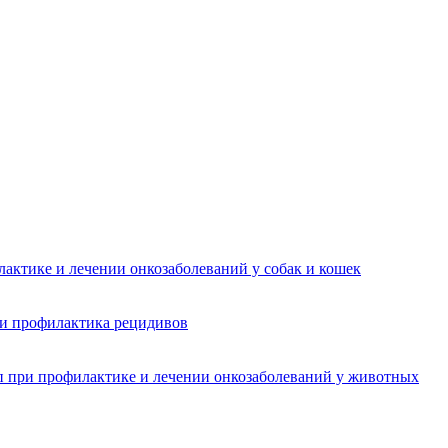
актике и лечении онкозаболеваний у собак и кошек
 и профилактика рецидивов
п при профилактике и лечении онкозаболеваний у животных