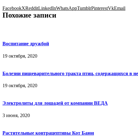
Facebook
X
Reddit
LinkedIn
WhatsApp
Tumblr
Pinterest
Vk
Email
Похожие записи
Воспитание дружбой
19 октября, 2020
Болезни пищеварительного тракта птиц, содержащихся в н
19 октября, 2020
Электролиты для лошадей от компании ВЕДА
3 июня, 2020
Растительные контрацептивы Кот Баюн