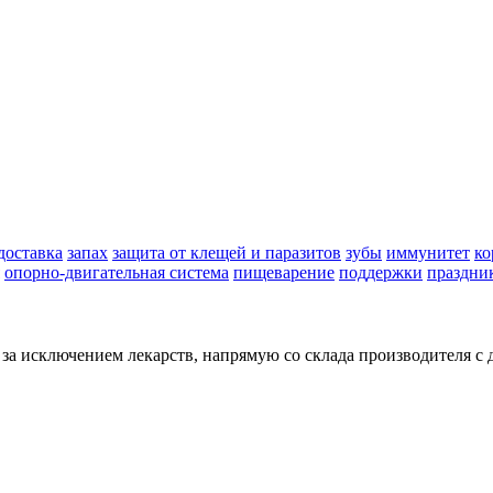
доставка
запах
защита от клещей и паразитов
зубы
иммунитет
ко
опорно-двигательная система
пищеварение
поддержки
праздни
 исключением лекарств, напрямую со склада производителя с д