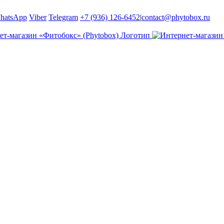
hatsApp
Viber
Telegram
+7 (936) 126-6452
|
contact@phytobox.ru