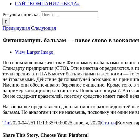
САЙТ КОМПАНИИ «ВЕДА»
Результат поиска:
Предыдущая
Следующая
Фитошампунь-бальзам — новое слово в зоокосме
View Larger Image
По своим моющим качествам Фитошампуни-бальзамы полность
Стандарту предприятия (СТО). Эти качества определяются, в п
точки зрения эти ПАВ могут быть мягкими и жесткими — то ест
нейтральными. Действие фитошампуней основано на принципе
Именно они обеспечивают бережное очищение. Кроме того, в т
например кондиционер-антистатик Поликватерниум 7. В соста
Он не содержит красителей, поэтому средство имеет такой неж
На зоорынке представлено довольно много разновидностей ша
бальзам. Но аналогами их не назовешь, поскольку ни один не 
Tim
2020-04-25T11:13:35+03:00
25 апреля, 2020
|
Статьи
|
Коммента
Share This Story, Choose Your Platform!