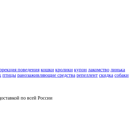
ррекция поведения
кошки
кролики
купон
лакомство
линька
к
птицы
ранозаживляющие средства
репеллент
скидка
собаки
оставкой по всей России