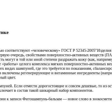
тике
ю соответствуют «человеческому» ГОСТ Р 52345-2005″Изделия
ервую очередь, свойствами поверхностно-активных веществ (ПАВ
ь могут в той или иной степени раздражать кожу (как, наприме
 «работы» целого комплекса мягких поверхностно-активных вещ
ех видах шампуней, где это требуется по показаниям, сбаланси
в включены регенерирующие и витаминные ингредиенты (наприм
ный цвет.
мпуней. Если отмести дорогостоящие и совсем дешевые, то из 
включает в состав такой шикарный набор компонентов.
рии
к записи Фитошампунь-бальзам — новое слово в зоокосмети